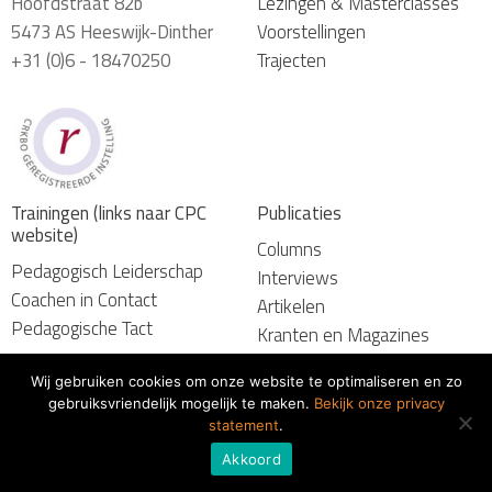
Hoofdstraat 82b
Lezingen & Masterclasses
5473 AS Heeswijk-Dinther
Voorstellingen
+31 (0)6 - 18470250
Trajecten
Trainingen (links naar CPC
Publicaties
website)
Columns
Pedagogisch Leiderschap
Interviews
Coachen in Contact
Artikelen
Pedagogische Tact
Kranten en Magazines
Wij gebruiken cookies om onze website te optimaliseren en zo
gebruiksvriendelijk mogelijk te maken.
Bekijk onze privacy
© 2026 Marcel van Herpen
statement
.
Algemene voorwaarden
Akkoord