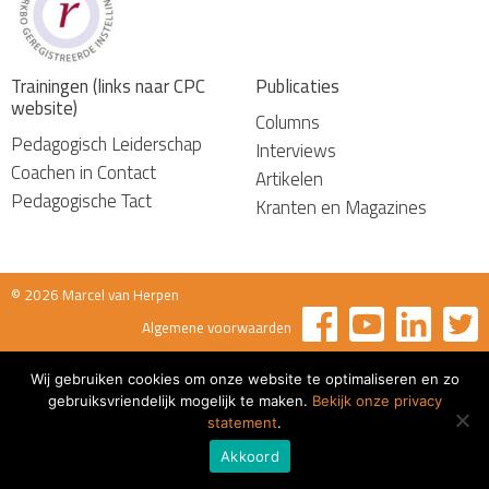
Trainingen (links naar CPC
Publicaties
website)
Columns
Pedagogisch Leiderschap
Interviews
Coachen in Contact
Artikelen
Pedagogische Tact
Kranten en Magazines
© 2026 Marcel van Herpen
Algemene voorwaarden
Wij gebruiken cookies om onze website te optimaliseren en zo
gebruiksvriendelijk mogelijk te maken.
Bekijk onze privacy
statement
.
Akkoord