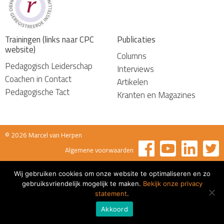
Trainingen (links naar CPC
Publicaties
website)
Columns
Pedagogisch Leiderschap
Interviews
Coachen in Contact
Artikelen
Pedagogische Tact
Kranten en Magazines
© 2026 Marcel van Herpen
Algemene voorwaarden
Wij gebruiken cookies om onze website te optimaliseren en zo
gebruiksvriendelijk mogelijk te maken.
Bekijk onze privacy
statement
.
Akkoord