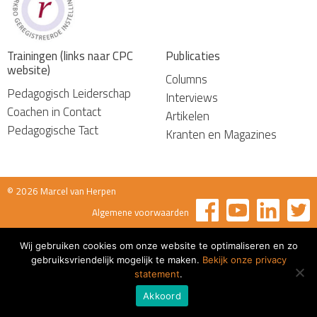
Trainingen (links naar CPC
Publicaties
website)
Columns
Pedagogisch Leiderschap
Interviews
Coachen in Contact
Artikelen
Pedagogische Tact
Kranten en Magazines
© 2026 Marcel van Herpen
Algemene voorwaarden
Wij gebruiken cookies om onze website te optimaliseren en zo
gebruiksvriendelijk mogelijk te maken.
Bekijk onze privacy
statement
.
Akkoord