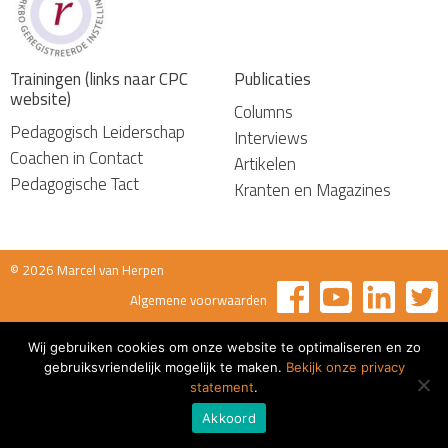
Trainingen (links naar CPC
Publicaties
website)
Columns
Pedagogisch Leiderschap
Interviews
Coachen in Contact
Artikelen
Pedagogische Tact
Kranten en Magazines
© 2026 Marcel van Herpen
Algemene voorwaarden
Wij gebruiken cookies om onze website te optimaliseren en zo
gebruiksvriendelijk mogelijk te maken.
Bekijk onze privacy
statement
.
Akkoord