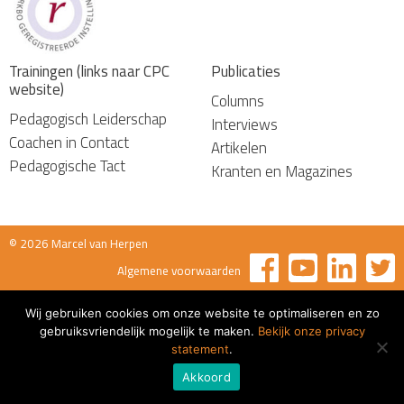
Trainingen (links naar CPC
Publicaties
website)
Columns
Pedagogisch Leiderschap
Interviews
Coachen in Contact
Artikelen
Pedagogische Tact
Kranten en Magazines
© 2026 Marcel van Herpen
Algemene voorwaarden
Wij gebruiken cookies om onze website te optimaliseren en zo
gebruiksvriendelijk mogelijk te maken.
Bekijk onze privacy
statement
.
Akkoord