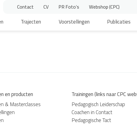
Contact
CV
PR Foto’s
Webshop (CPC)
en
Trajecten
Voorstellingen
Publicaties
en en producten
Trainingen (links naar CPC web
en & Masterclasses
Pedagogisch Leiderschap
llingen
Coachen in Contact
en
Pedagogische Tact