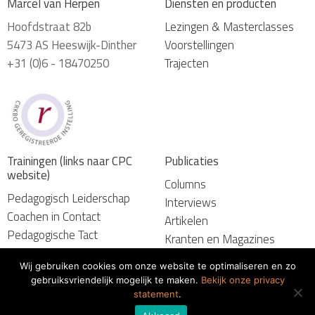
Marcel van Herpen
Diensten en producten
Hoofdstraat 82b
Lezingen & Masterclasses
5473 AS Heeswijk-Dinther
Voorstellingen
+31 (0)6 - 18470250
Trajecten
Trainingen (links naar CPC
Publicaties
website)
Columns
Pedagogisch Leiderschap
Interviews
Coachen in Contact
Artikelen
Pedagogische Tact
Kranten en Magazines
Wij gebruiken cookies om onze website te optimaliseren en zo
gebruiksvriendelijk mogelijk te maken.
Bekijk onze privacy
© 2026 Marcel van Herpen
statement
.