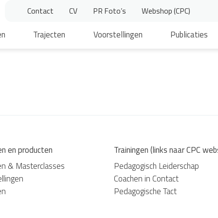
Contact
CV
PR Foto’s
Webshop (CPC)
en
Trajecten
Voorstellingen
Publicaties
en en producten
Trainingen (links naar CPC web
en & Masterclasses
Pedagogisch Leiderschap
llingen
Coachen in Contact
en
Pedagogische Tact