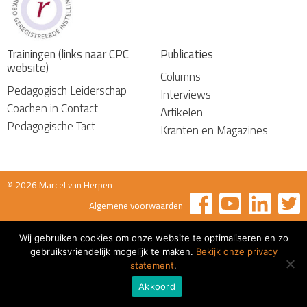
Trainingen (links naar CPC
Publicaties
website)
Columns
Pedagogisch Leiderschap
Interviews
Coachen in Contact
Artikelen
Pedagogische Tact
Kranten en Magazines
© 2026 Marcel van Herpen
Algemene voorwaarden
Wij gebruiken cookies om onze website te optimaliseren en zo
gebruiksvriendelijk mogelijk te maken.
Bekijk onze privacy
statement
.
Akkoord