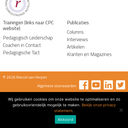
Trainingen (links naar CPC
Publicaties
website)
Columns
Pedagogisch Leiderschap
Interviews
Coachen in Contact
Artikelen
Pedagogische Tact
Kranten en Magazines
© 2026 Marcel van Herpen
Algemene voorwaarden
Wij gebruiken cookies om onze website te optimaliseren en zo
gebruiksvriendelijk mogelijk te maken.
Bekijk onze privacy
statement
.
Akkoord