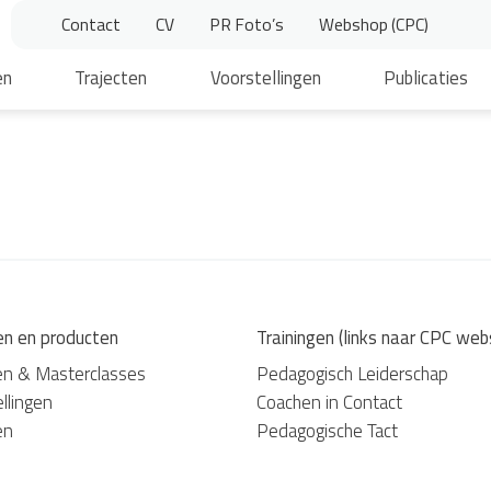
Contact
CV
PR Foto’s
Webshop (CPC)
en
Trajecten
Voorstellingen
Publicaties
en en producten
Trainingen (links naar CPC web
en & Masterclasses
Pedagogisch Leiderschap
llingen
Coachen in Contact
en
Pedagogische Tact