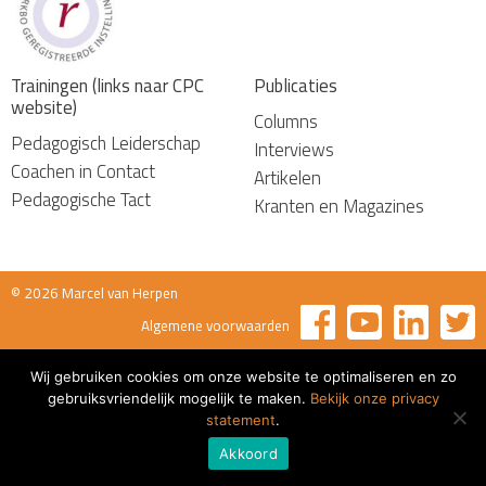
Trainingen (links naar CPC
Publicaties
website)
Columns
Pedagogisch Leiderschap
Interviews
Coachen in Contact
Artikelen
Pedagogische Tact
Kranten en Magazines
© 2026 Marcel van Herpen
Algemene voorwaarden
Wij gebruiken cookies om onze website te optimaliseren en zo
gebruiksvriendelijk mogelijk te maken.
Bekijk onze privacy
statement
.
Akkoord