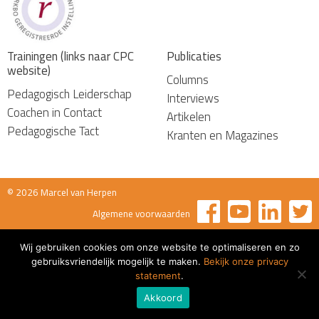
Trainingen (links naar CPC
Publicaties
website)
Columns
Pedagogisch Leiderschap
Interviews
Coachen in Contact
Artikelen
Pedagogische Tact
Kranten en Magazines
© 2026 Marcel van Herpen
Algemene voorwaarden
Wij gebruiken cookies om onze website te optimaliseren en zo
gebruiksvriendelijk mogelijk te maken.
Bekijk onze privacy
statement
.
Akkoord