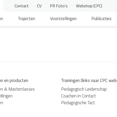
Contact
CV
PR Foto’s
Webshop (CPC)
en
Trajecten
Voorstellingen
Publicaties
en en producten
Trainingen (links naar CPC web
en & Masterclasses
Pedagogisch Leiderschap
llingen
Coachen in Contact
en
Pedagogische Tact