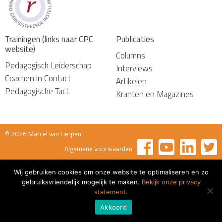
Trainingen (links naar CPC
Publicaties
website)
Columns
Pedagogisch Leiderschap
Interviews
Coachen in Contact
Artikelen
Pedagogische Tact
Kranten en Magazines
© 2026 Marcel van Herpen
Algemene voorwaarden
Wij gebruiken cookies om onze website te optimaliseren en zo
gebruiksvriendelijk mogelijk te maken.
Bekijk onze privacy
statement
.
Akkoord