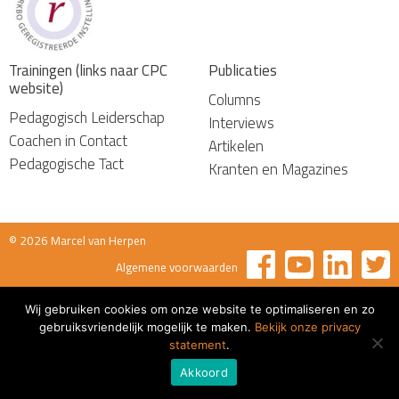
Trainingen (links naar CPC
Publicaties
website)
Columns
Pedagogisch Leiderschap
Interviews
Coachen in Contact
Artikelen
Pedagogische Tact
Kranten en Magazines
© 2026 Marcel van Herpen
Algemene voorwaarden
Wij gebruiken cookies om onze website te optimaliseren en zo
gebruiksvriendelijk mogelijk te maken.
Bekijk onze privacy
statement
.
Akkoord