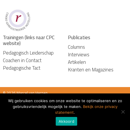
Trainingen (links naar CPC
Publicaties
website)
Columns
Pedagogisch Leiderschap
Interviews
Coachen in Contact
Artikelen
Pedagogische Tact
Kranten en Magazines
© 2026 Marcel van Herpen
Wij gebruiken cookies om onze website te optimaliseren en zo
Algemene voorwaarden
gebruiksvriendelijk mogelijk te maken.
Bekijk onze privacy
statement
.
Akkoord