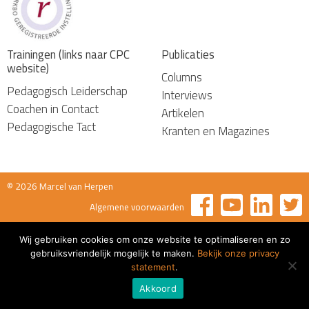
Trainingen (links naar CPC
Publicaties
website)
Columns
Pedagogisch Leiderschap
Interviews
Coachen in Contact
Artikelen
Pedagogische Tact
Kranten en Magazines
© 2026 Marcel van Herpen
Algemene voorwaarden
Wij gebruiken cookies om onze website te optimaliseren en zo
gebruiksvriendelijk mogelijk te maken.
Bekijk onze privacy
statement
.
Akkoord