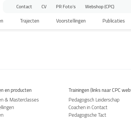
Contact
CV
PR Foto’s
Webshop (CPC)
en
Trajecten
Voorstellingen
Publicaties
en en producten
Trainingen (links naar CPC web
en & Masterclasses
Pedagogisch Leiderschap
llingen
Coachen in Contact
en
Pedagogische Tact