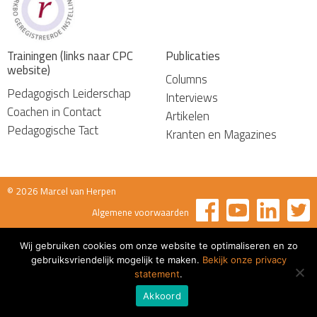
Trainingen (links naar CPC
Publicaties
website)
Columns
Pedagogisch Leiderschap
Interviews
Coachen in Contact
Artikelen
Pedagogische Tact
Kranten en Magazines
© 2026 Marcel van Herpen
Algemene voorwaarden
Wij gebruiken cookies om onze website te optimaliseren en zo
gebruiksvriendelijk mogelijk te maken.
Bekijk onze privacy
statement
.
Akkoord