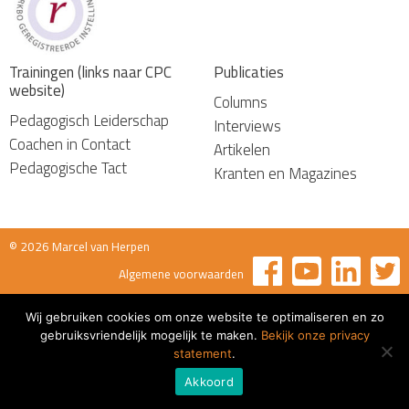
Trainingen (links naar CPC
Publicaties
website)
Columns
Pedagogisch Leiderschap
Interviews
Coachen in Contact
Artikelen
Pedagogische Tact
Kranten en Magazines
© 2026 Marcel van Herpen
Algemene voorwaarden
Wij gebruiken cookies om onze website te optimaliseren en zo
gebruiksvriendelijk mogelijk te maken.
Bekijk onze privacy
statement
.
Akkoord