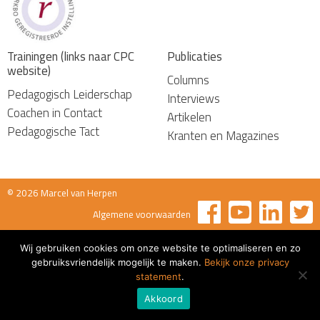
Trainingen (links naar CPC
Publicaties
website)
Columns
Pedagogisch Leiderschap
Interviews
Coachen in Contact
Artikelen
Pedagogische Tact
Kranten en Magazines
© 2026 Marcel van Herpen
Algemene voorwaarden
Wij gebruiken cookies om onze website te optimaliseren en zo
gebruiksvriendelijk mogelijk te maken.
Bekijk onze privacy
statement
.
Akkoord