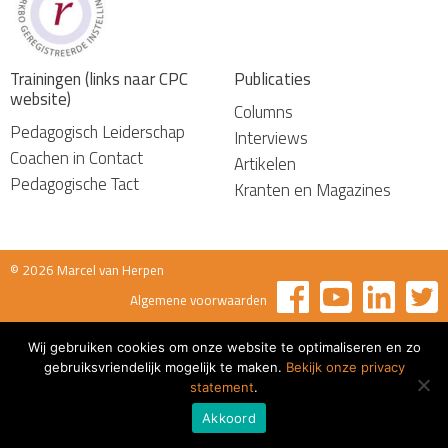
Trainingen (links naar CPC
Publicaties
website)
Columns
Pedagogisch Leiderschap
Interviews
Coachen in Contact
Artikelen
Pedagogische Tact
Kranten en Magazines
© 2026 Marcel van Herpen
Algemene voorwaarden
Wij gebruiken cookies om onze website te optimaliseren en zo
gebruiksvriendelijk mogelijk te maken.
Bekijk onze privacy
statement
.
Akkoord