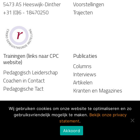
5473 AS Heeswijk-Dinther
Voorstellingen
+31 (0)6 - 18470250
Trajecten
Trainingen (links naar CPC
Publicaties
website)
Columns
Pedagogisch Leiderschap
Interviews
Coachen in Contact
Artikelen
Pedagogische Tact
Kranten en Magazines
Wij gebruiken cookies om onze website te optimaliseren en zo
gebruiksvriendelijk mogelijk te maken.
Bekijk onze privacy
© 2026 Marcel van Herpen
statement
.
Algemene voorwaarden
Akkoord