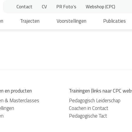
Contact
CV
PR Foto’s
Webshop (CPC)
en
Trajecten
Voorstellingen
Publicaties
en en producten
Trainingen (links naar CPC web
en & Masterclasses
Pedagogisch Leiderschap
llingen
Coachen in Contact
en
Pedagogische Tact