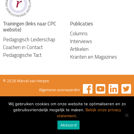
Trainingen (links naar CPC
Publicaties
website)
Columns
Pedagogisch Leiderschap
Interviews
Coachen in Contact
Artikelen
Pedagogische Tact
Kranten en Magazines
© 2026 Marcel van Herpen
Algemene voorwaarden
Wij gebruiken cookies om onze website te optimaliseren en zo
gebruiksvriendelijk mogelijk te maken.
Bekijk onze privacy
statement
.
Akkoord