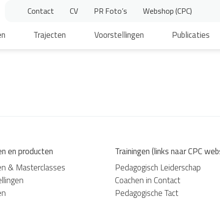
Contact
CV
PR Foto’s
Webshop (CPC)
en
Trajecten
Voorstellingen
Publicaties
en en producten
Trainingen (links naar CPC web
en & Masterclasses
Pedagogisch Leiderschap
llingen
Coachen in Contact
en
Pedagogische Tact