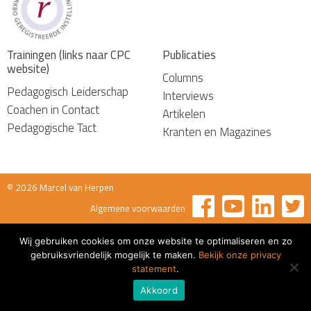
Trainingen (links naar CPC
Publicaties
website)
Columns
Pedagogisch Leiderschap
Interviews
Coachen in Contact
Artikelen
Pedagogische Tact
Kranten en Magazines
© 2026 Marcel van Herpen
Algemene voorwaarden
Wij gebruiken cookies om onze website te optimaliseren en zo
gebruiksvriendelijk mogelijk te maken.
Bekijk onze privacy
statement
.
Akkoord