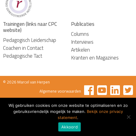
Trainingen (links naar CPC
Publicaties
website)
Columns
Pedagogisch Leiderschap
Interviews
Coachen in Contact
Artikelen
Pedagogische Tact
Kranten en Magazines
© 2026 Marcel van Herpen
Algemene voorwaarden
Wij gebruiken cookies om onze website te optimaliseren en zo
gebruiksvriendelijk mogelijk te maken.
Bekijk onze privacy
statement
.
Akkoord