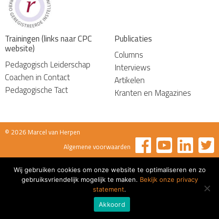
Trainingen (links naar CPC
Publicaties
website)
Columns
Pedagogisch Leiderschap
Interviews
Coachen in Contact
Artikelen
Pedagogische Tact
Kranten en Magazines
© 2026 Marcel van Herpen
Algemene voorwaarden
Wij gebruiken cookies om onze website te optimaliseren en zo
gebruiksvriendelijk mogelijk te maken.
Bekijk onze privacy
statement
.
Akkoord