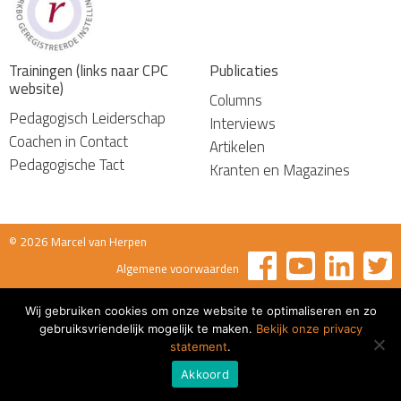
Trainingen (links naar CPC
Publicaties
website)
Columns
Pedagogisch Leiderschap
Interviews
Coachen in Contact
Artikelen
Pedagogische Tact
Kranten en Magazines
© 2026 Marcel van Herpen
Algemene voorwaarden
Wij gebruiken cookies om onze website te optimaliseren en zo
gebruiksvriendelijk mogelijk te maken.
Bekijk onze privacy
statement
.
Akkoord