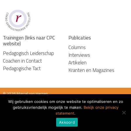
Trainingen (links naar CPC
Publicaties
website)
Columns
Pedagogisch Leiderschap
Interviews
Coachen in Contact
Artikelen
Pedagogische Tact
Kranten en Magazines
© 2026 Marcel van Herpen
Wij gebruiken cookies om onze website te optimaliseren en zo
Algemene voorwaarden
gebruiksvriendelijk mogelijk te maken.
Bekijk onze privacy
statement
.
Akkoord