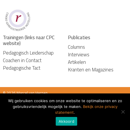
Trainingen (links naar CPC
Publicaties
website)
Columns
Pedagogisch Leiderschap
Interviews
Coachen in Contact
Artikelen
Pedagogische Tact
Kranten en Magazines
© 2026 Marcel van Herpen
Wij gebruiken cookies om onze website te optimaliseren en zo
Algemene voorwaarden
gebruiksvriendelijk mogelijk te maken.
Bekijk onze privacy
statement
.
Akkoord