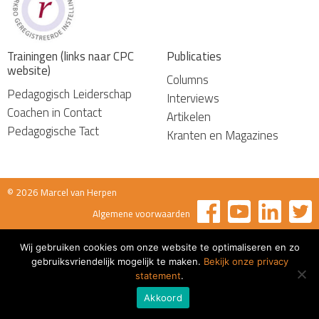
Trainingen (links naar CPC
Publicaties
website)
Columns
Pedagogisch Leiderschap
Interviews
Coachen in Contact
Artikelen
Pedagogische Tact
Kranten en Magazines
© 2026 Marcel van Herpen
Algemene voorwaarden
Wij gebruiken cookies om onze website te optimaliseren en zo
gebruiksvriendelijk mogelijk te maken.
Bekijk onze privacy
statement
.
Akkoord