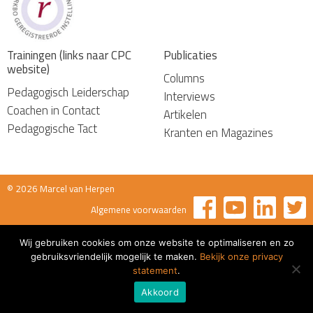
Trainingen (links naar CPC
Publicaties
website)
Columns
Pedagogisch Leiderschap
Interviews
Coachen in Contact
Artikelen
Pedagogische Tact
Kranten en Magazines
© 2026 Marcel van Herpen
Algemene voorwaarden
Wij gebruiken cookies om onze website te optimaliseren en zo
gebruiksvriendelijk mogelijk te maken.
Bekijk onze privacy
statement
.
Akkoord