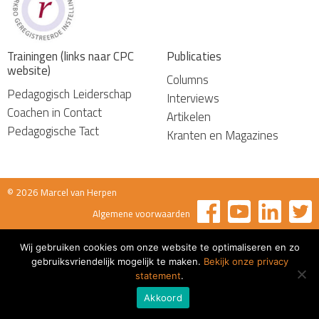
Trainingen (links naar CPC
Publicaties
website)
Columns
Pedagogisch Leiderschap
Interviews
Coachen in Contact
Artikelen
Pedagogische Tact
Kranten en Magazines
© 2026 Marcel van Herpen
Algemene voorwaarden
Wij gebruiken cookies om onze website te optimaliseren en zo
gebruiksvriendelijk mogelijk te maken.
Bekijk onze privacy
statement
.
Akkoord