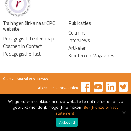
Trainingen (links naar CPC
Publicaties
website)
Columns
Pedagogisch Leiderschap
Interviews
Coachen in Contact
Artikelen
Pedagogische Tact
Kranten en Magazines
© 2026 Marcel van Herpen
Algemene voorwaarden
Wij gebruiken cookies om onze website te optimaliseren en zo
gebruiksvriendelijk mogelijk te maken.
Bekijk onze privacy
statement
.
Akkoord