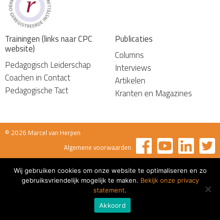
Trainingen (links naar CPC
Publicaties
website)
Columns
Pedagogisch Leiderschap
Interviews
Coachen in Contact
Artikelen
Pedagogische Tact
Kranten en Magazines
© 2026 Marcel van Herpen
Algemene voorwaarden
Wij gebruiken cookies om onze website te optimaliseren en zo
gebruiksvriendelijk mogelijk te maken.
Bekijk onze privacy
statement
.
Akkoord