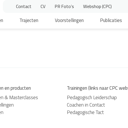
Contact
CV
PR Foto’s
Webshop (CPC)
en
Trajecten
Voorstellingen
Publicaties
en en producten
Trainingen (links naar CPC web
en & Masterclasses
Pedagogisch Leiderschap
llingen
Coachen in Contact
en
Pedagogische Tact