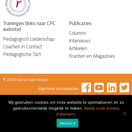
Trainingen (links naar CPC
Publicaties
website)
Columns
Pedagogisch Leiderschap
Interviews
Coachen in Contact
Artikelen
Pedagogische Tact
Kranten en Magazines
© 2026 Marcel van Herpen
Algemene voorwaarden
Wij gebruiken cookies om onze website te optimaliseren en zo
gebruiksvriendelijk mogelijk te maken.
Bekijk onze privacy
statement
.
Akkoord