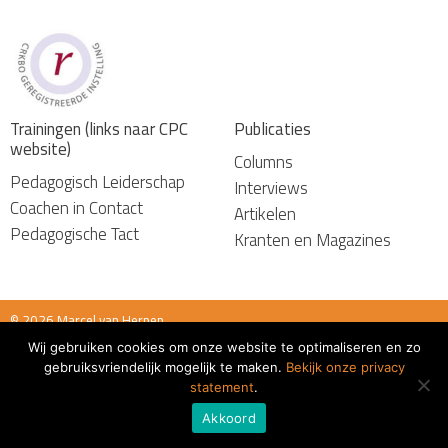
Trainingen (links naar CPC
Publicaties
website)
Columns
Pedagogisch Leiderschap
Interviews
Coachen in Contact
Artikelen
Pedagogische Tact
Kranten en Magazines
© 2026 Marcel van Herpen
Wij gebruiken cookies om onze website te optimaliseren en zo
Algemene voorwaarden
gebruiksvriendelijk mogelijk te maken.
Bekijk onze privacy
statement
.
Akkoord