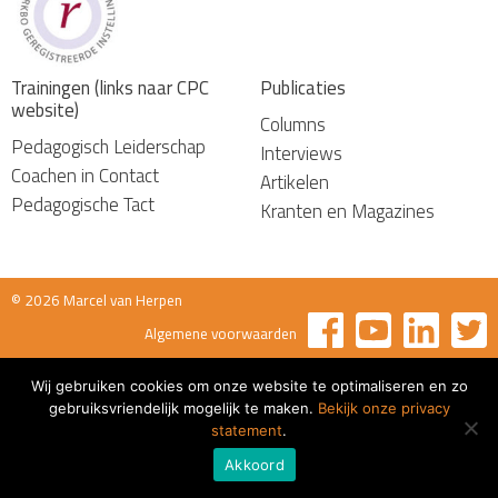
Trainingen (links naar CPC
Publicaties
website)
Columns
Pedagogisch Leiderschap
Interviews
Coachen in Contact
Artikelen
Pedagogische Tact
Kranten en Magazines
© 2026 Marcel van Herpen
Algemene voorwaarden
Wij gebruiken cookies om onze website te optimaliseren en zo
gebruiksvriendelijk mogelijk te maken.
Bekijk onze privacy
statement
.
Akkoord