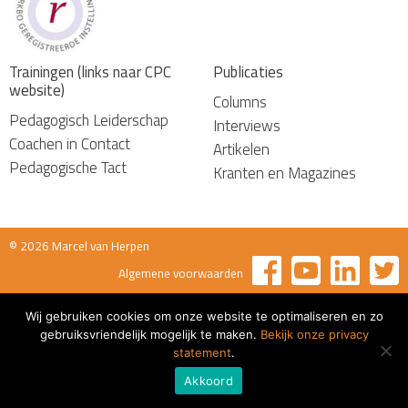
Trainingen (links naar CPC
Publicaties
website)
Columns
Pedagogisch Leiderschap
Interviews
Coachen in Contact
Artikelen
Pedagogische Tact
Kranten en Magazines
© 2026 Marcel van Herpen
Algemene voorwaarden
Wij gebruiken cookies om onze website te optimaliseren en zo
gebruiksvriendelijk mogelijk te maken.
Bekijk onze privacy
statement
.
Akkoord