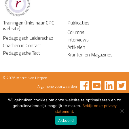
Trainingen (links naar CPC
Publicaties
website)
Columns
Pedagogisch Leiderschap
Interviews
Coachen in Contact
Artikelen
Pedagogische Tact
Kranten en Magazines
© 2026 Marcel van Herpen
Algemene voorwaarden
Wij gebruiken cookies om onze website te optimaliseren en zo
gebruiksvriendelijk mogelijk te maken.
Bekijk onze privacy
statement
.
Akkoord