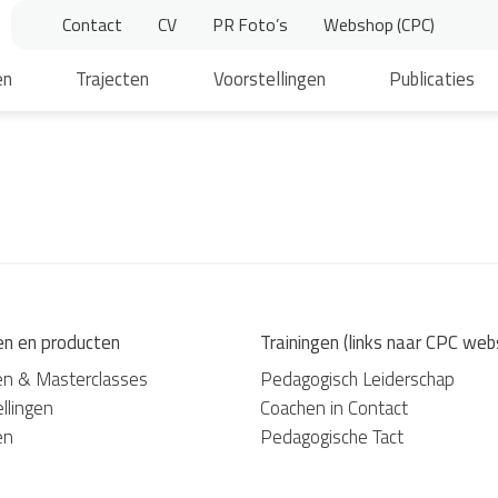
Contact
CV
PR Foto’s
Webshop (CPC)
en
Trajecten
Voorstellingen
Publicaties
en en producten
Trainingen (links naar CPC web
en & Masterclasses
Pedagogisch Leiderschap
llingen
Coachen in Contact
en
Pedagogische Tact