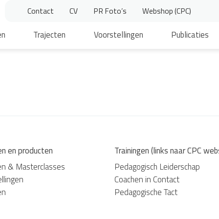
Contact
CV
PR Foto’s
Webshop (CPC)
en
Trajecten
Voorstellingen
Publicaties
en en producten
Trainingen (links naar CPC web
en & Masterclasses
Pedagogisch Leiderschap
llingen
Coachen in Contact
en
Pedagogische Tact