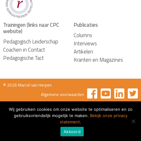
Trainingen (links naar CPC
Publicaties
website)
Columns
Pedagogisch Leiderschap
Interviews
Coachen in Contact
Artikelen
Pedagogische Tact
Kranten en Magazines
© 2026 Marcel van Herpen
Algemene voorwaarden
Wij gebruiken cookies om onze website te optimaliseren en zo
gebruiksvriendelijk mogelijk te maken.
Bekijk onze privacy
statement
.
Akkoord