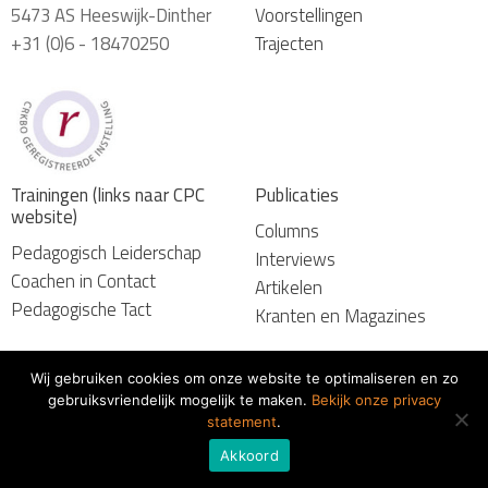
5473 AS Heeswijk-Dinther
Voorstellingen
+31 (0)6 - 18470250
Trajecten
Trainingen (links naar CPC
Publicaties
website)
Columns
Pedagogisch Leiderschap
Interviews
Coachen in Contact
Artikelen
Pedagogische Tact
Kranten en Magazines
Wij gebruiken cookies om onze website te optimaliseren en zo
gebruiksvriendelijk mogelijk te maken.
Bekijk onze privacy
© 2026 Marcel van Herpen
statement
.
Algemene voorwaarden
Akkoord