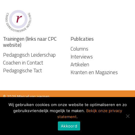
Trainingen (links naar CPC
Publicaties
website)
Columns
Pedagogisch Leiderschap
Interviews
Coachen in Contact
Artikelen
Pedagogische Tact
Kranten en Magazines
© 2026 Marcel van Herpen
Wij gebruiken cookies om onze website te optimaliseren en zo
Algemene voorwaarden
gebruiksvriendelijk mogelijk te maken.
Bekijk onze privacy
statement
.
Akkoord